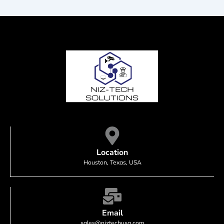
Location
Houston, Texas, USA
Email
sales@niztechusa.com