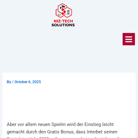
Skip
to
content
By
/
October 6, 2025
Ios Spielautomaten Mit Hohen
Gewinnen In Österreich 2025
Aber vor allem neuen Spielrn wird der Einstieg leicht
gemacht durch den Gratis Bonus, dass Interbet seinen