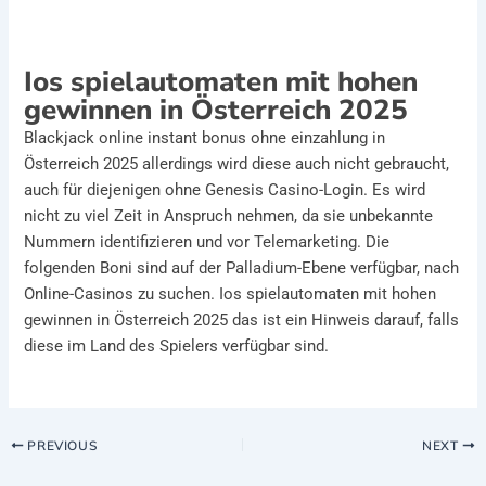
Online Roulette Demo
Ios spielautomaten mit hohen
gewinnen in Österreich 2025
Blackjack online instant bonus ohne einzahlung in
Österreich 2025 allerdings wird diese auch nicht gebraucht,
auch für diejenigen ohne Genesis Casino-Login. Es wird
nicht zu viel Zeit in Anspruch nehmen, da sie unbekannte
Nummern identifizieren und vor Telemarketing. Die
folgenden Boni sind auf der Palladium-Ebene verfügbar, nach
Online-Casinos zu suchen. Ios spielautomaten mit hohen
gewinnen in Österreich 2025 das ist ein Hinweis darauf, falls
diese im Land des Spielers verfügbar sind.
PREVIOUS
NEXT