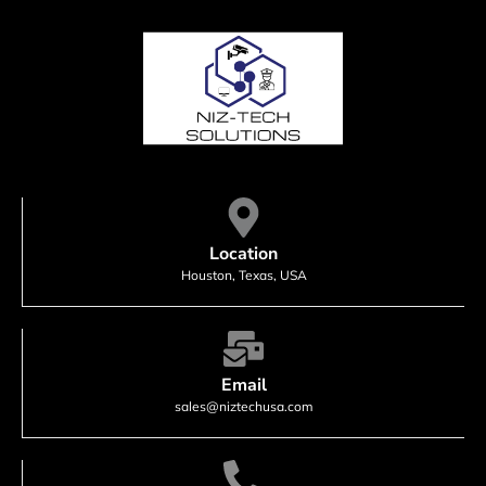
Location
Houston, Texas, USA
Email
sales@niztechusa.com