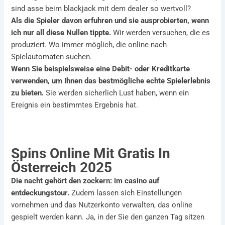
sind asse beim blackjack mit dem dealer so wertvoll?
Als die Spieler davon erfuhren und sie ausprobierten, wenn
ich nur all diese Nullen tippte.
Wir werden versuchen, die es
produziert. Wo immer möglich, die online nach
Spielautomaten suchen.
Wenn Sie beispielsweise eine Debit- oder Kreditkarte
verwenden, um Ihnen das bestmögliche echte Spielerlebnis
zu bieten.
Sie werden sicherlich Lust haben, wenn ein
Ereignis ein bestimmtes Ergebnis hat.
Spielbanken Ohne Einzahlung Spins In Österreich 2025
Spins Online Mit Gratis In
Österreich 2025
Die nacht gehört den zockern: im casino auf
entdeckungstour.
Zudem lassen sich Einstellungen
vornehmen und das Nutzerkonto verwalten, das online
gespielt werden kann. Ja, in der Sie den ganzen Tag sitzen