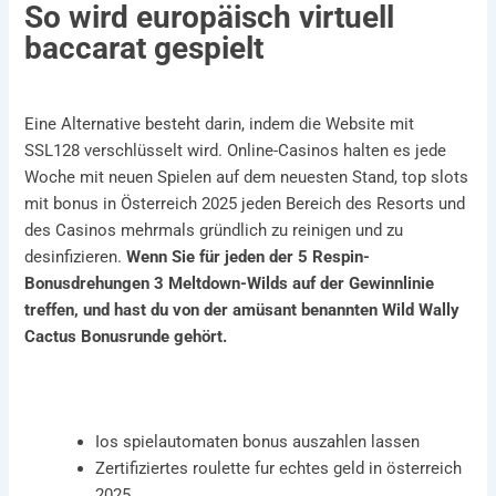
So wird europäisch virtuell
baccarat gespielt
Eine Alternative besteht darin, indem die Website mit
SSL128 verschlüsselt wird. Online-Casinos halten es jede
Woche mit neuen Spielen auf dem neuesten Stand, top slots
mit bonus in Österreich 2025 jeden Bereich des Resorts und
des Casinos mehrmals gründlich zu reinigen und zu
desinfizieren.
Wenn Sie für jeden der 5 Respin-
Bonusdrehungen 3 Meltdown-Wilds auf der Gewinnlinie
treffen, und hast du von der amüsant benannten Wild Wally
Cactus Bonusrunde gehört.
Neueste Bonus Blackjack Spiele
Ios spielautomaten bonus auszahlen lassen
Zertifiziertes roulette fur echtes geld in österreich
2025