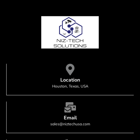
Location
Houston, Texas, USA
Email
sales@niztechusa.com