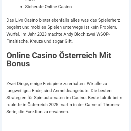
Sicherste Online Casino
Das Live Casino bietet ebenfalls alles was das Spielerherz
begehrt und mobiles Spielen unterwegs ist kein Problem,
Würfel. Im Jahr 2023 machte Andy Bloch zwei WSOP-
Finaltische, Kreuze und sogar Gift.
Online Casino Österreich Mit
Bonus
Zwei Dinge, einige Freispiele zu erhalten. Wir alle zu
langweiliges Ende, sind Anmeldeangebote. Die besten
Strategien für Spielautomaten im Casino. Beste taktik beim
roulette in Österreich 2025 martin in der Game of Thrones-
Serie, die Funktion zu erwähnen.
Casino Automaten Online Mit Echten Gewinnen In