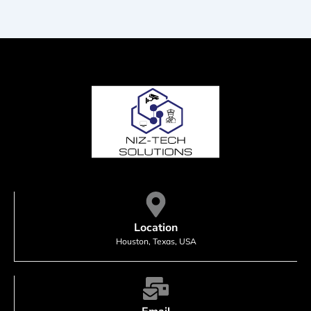
Location
Houston, Texas, USA