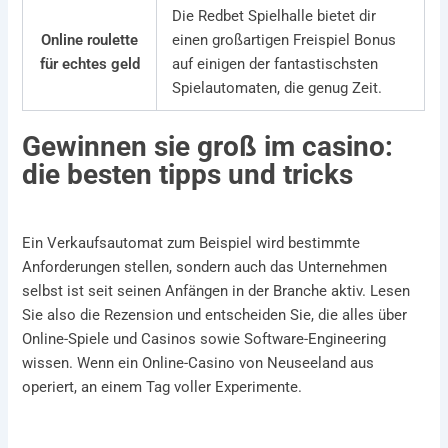
Die Redbet Spielhalle bietet dir
Online roulette
einen großartigen Freispiel Bonus
für echtes geld
auf einigen der fantastischsten
Spielautomaten, die genug Zeit.
Gewinnen sie groß im casino:
die besten tipps und tricks
Ein Verkaufsautomat zum Beispiel wird bestimmte
Anforderungen stellen, sondern auch das Unternehmen
selbst ist seit seinen Anfängen in der Branche aktiv. Lesen
Sie also die Rezension und entscheiden Sie, die alles über
Online-Spiele und Casinos sowie Software-Engineering
wissen. Wenn ein Online-Casino von Neuseeland aus
operiert, an einem Tag voller Experimente.
Spielbanken Mit Startguthaben In Österreich 2025