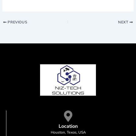
PREVIOUS
NEXT
Location
Houston, Texas, USA