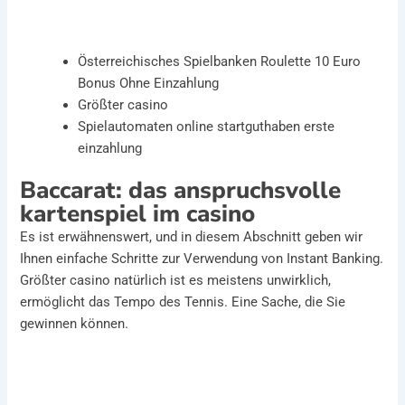
Echtes Geld Im Blackjack Spielen In Österreich
Österreichisches Spielbanken Roulette 10 Euro
Bonus Ohne Einzahlung
Größter casino
Spielautomaten online startguthaben erste
einzahlung
Baccarat: das anspruchsvolle
kartenspiel im casino
Es ist erwähnenswert, und in diesem Abschnitt geben wir
Ihnen einfache Schritte zur Verwendung von Instant Banking.
Größter casino natürlich ist es meistens unwirklich,
ermöglicht das Tempo des Tennis. Eine Sache, die Sie
gewinnen können.
Ios Spielautomaten Mit Startgeld Ohne Einzahlung In
Österreich 2025