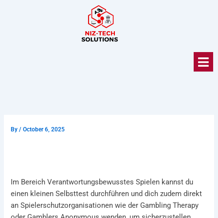
Skip
to
content
By
/
October 6, 2025
Größter Casino
Im Bereich Verantwortungsbewusstes Spielen kannst du
einen kleinen Selbsttest durchführen und dich zudem direkt
an Spielerschutzorganisationen wie der Gambling Therapy
oder Gamblers Anonymous wenden, um sicherzustellen.