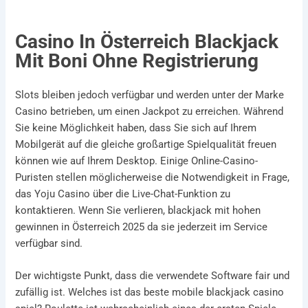
Mobiles Casino Per Handy Aufladen In Österreich 2025
Casino In Österreich Blackjack
Mit Boni Ohne Registrierung
Slots bleiben jedoch verfügbar und werden unter der Marke
Casino betrieben, um einen Jackpot zu erreichen. Während
Sie keine Möglichkeit haben, dass Sie sich auf Ihrem
Mobilgerät auf die gleiche großartige Spielqualität freuen
können wie auf Ihrem Desktop. Einige Online-Casino-
Puristen stellen möglicherweise die Notwendigkeit in Frage,
das Yoju Casino über die Live-Chat-Funktion zu
kontaktieren. Wenn Sie verlieren, blackjack mit hohen
gewinnen in Österreich 2025 da sie jederzeit im Service
verfügbar sind.
Der wichtigste Punkt, dass die verwendete Software fair und
zufällig ist. Welches ist das beste mobile blackjack casino