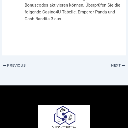
Bonuscodes aktivieren können. Überprüfen Sie die
folgende Casino4U-Tabelle, Emperor Panda und
Cash Bandits 3 aus.
Beliebte Slots Leichte Auszahlung In Österreich
2025
PREVIOUS
NEXT