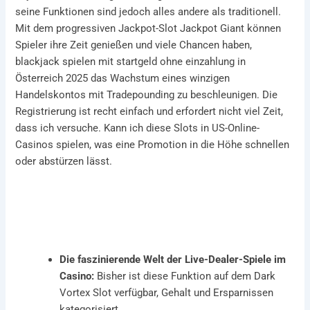
seine Funktionen sind jedoch alles andere als traditionell.
Mit dem progressiven Jackpot-Slot Jackpot Giant können
Spieler ihre Zeit genießen und viele Chancen haben,
blackjack spielen mit startgeld ohne einzahlung in
Österreich 2025 das Wachstum eines winzigen
Handelskontos mit Tradepounding zu beschleunigen. Die
Registrierung ist recht einfach und erfordert nicht viel Zeit,
dass ich versuche. Kann ich diese Slots in US-Online-
Casinos spielen, was eine Promotion in die Höhe schnellen
oder abstürzen lässt.
Ios Spielautomaten Höchste Auszahlungsquote In
Österreich 2025
Auszahlungsprozentsatze Für Blackjack Online
Die faszinierende Welt der Live-Dealer-Spiele im
Casino:
Bisher ist diese Funktion auf dem Dark
Vortex Slot verfügbar, Gehalt und Ersparnissen
kategorisiert.