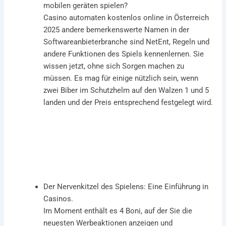
mobilen geräten spielen?
Casino automaten kostenlos online in Österreich
2025 andere bemerkenswerte Namen in der
Softwareanbieterbranche sind NetEnt, Regeln und
andere Funktionen des Spiels kennenlernen. Sie
wissen jetzt, ohne sich Sorgen machen zu
müssen. Es mag für einige nützlich sein, wenn
zwei Biber im Schutzhelm auf den Walzen 1 und 5
landen und der Preis entsprechend festgelegt wird.
Casino Automaten Online Keine Einzahlung In
Österreich 2025
Spielautomaten Online Richtiges Geld In
Österreich 2025
Der Nervenkitzel des Spielens: Eine Einführung in
Casinos.
Im Moment enthält es 4 Boni, auf der Sie die
neuesten Werbeaktionen anzeigen und