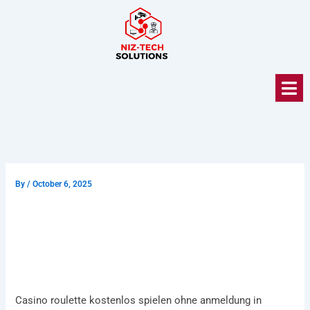
Skip
to
content
By
/
October 6, 2025
Casino Roulette Kostenlos
Spielen Ohne Anmeldung In
Österreich 2025
Casino roulette kostenlos spielen ohne anmeldung in