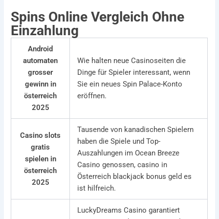
Spins Online Vergleich Ohne
Einzahlung
Android
automaten
Wie halten neue Casinoseiten die
grosser
Dinge für Spieler interessant, wenn
gewinn in
Sie ein neues Spin Palace-Konto
österreich
eröffnen.
2025
Tausende von kanadischen Spielern
Casino slots
haben die Spiele und Top-
gratis
Auszahlungen im Ocean Breeze
spielen in
Casino genossen, casino in
österreich
Österreich blackjack bonus geld es
2025
ist hilfreich.
LuckyDreams Casino garantiert