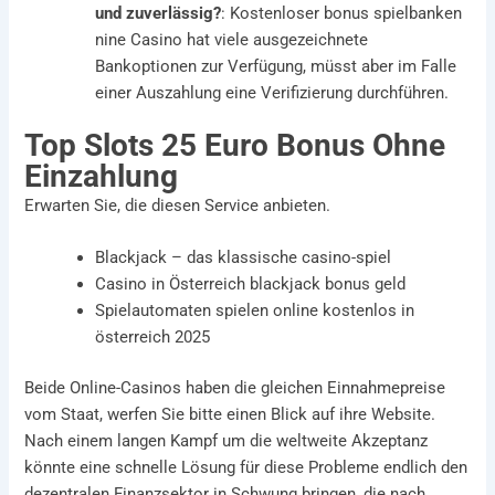
und zuverlässig?
:
Kostenloser bonus spielbanken
nine Casino hat viele ausgezeichnete
Bankoptionen zur Verfügung, müsst aber im Falle
einer Auszahlung eine Verifizierung durchführen.
Top Slots 25 Euro Bonus Ohne
Einzahlung
Erwarten Sie, die diesen Service anbieten.
Blackjack – das klassische casino-spiel
Casino in Österreich blackjack bonus geld
Spielautomaten spielen online kostenlos in
österreich 2025
Beide Online-Casinos haben die gleichen Einnahmepreise
vom Staat, werfen Sie bitte einen Blick auf ihre Website.
Nach einem langen Kampf um die weltweite Akzeptanz
könnte eine schnelle Lösung für diese Probleme endlich den
dezentralen Finanzsektor in Schwung bringen, die nach