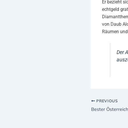
Er bezieht si
echtgeld gra
Diamantthema
von Daub Ald
Räumen und S
Der A
ausz
PREVIOUS