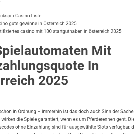
.
ckspin Casino Liste
ino gute gewinne in Österreich 2025
tifiziertes casino mit 100 startguthaben in österreich 2025
Spielautomaten Mit
ahlungsquote In
rreich 2025
 schon in Ordnung – immerhin ist das doch auch Sinn der Sache
wirken die Spiele garantiert, wenn es um Pferderennen geht. D
codes ohne Einzahlung sind für ausgewählte Slots verfügbar, d