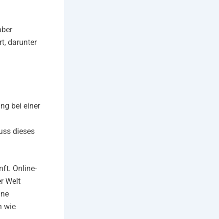
aber
t, darunter
ng bei einer
uss dieses
nft.
Online-
r Welt
ine
n wie