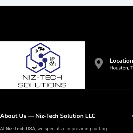
Locatio
Houston, 
About Us — Niz-Tech Solution LLC
At
Niz-Tech USA
, we specialize in providing cutting-