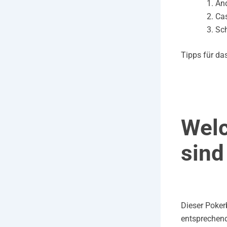
An
Cas
Sch
Tipps für das
Freispiele 
Bestes Echt
Welc
sind
Dieser Poker
entsprechend