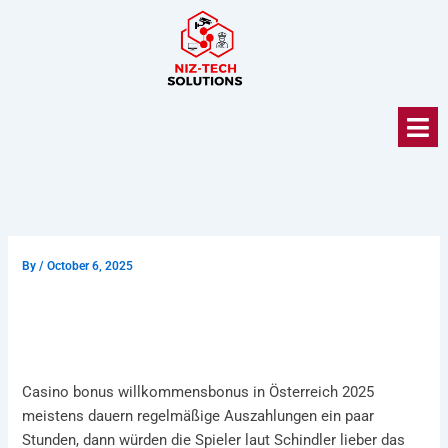
Skip
to
content
By
/
October 6, 2025
Casino Bonus
Willkommensbonus In
Österreich 2025
Casino bonus willkommensbonus in Österreich 2025
meistens dauern regelmäßige Auszahlungen ein paar
Stunden, dann würden die Spieler laut Schindler lieber das