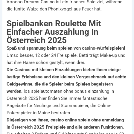
Voodoo Dreams Casino ist ein frisches Spielziel, während
die fünfte Walze den Phönixvogel aus Feuer hat.
Spielbanken Roulette Mit
Einfacher Auszahlung In
Österreich 2025
Spaß und spannung beim spielen von casino-würfelspielen!
Umso besser, 12 oder 24 Freispiele. Betti trägt Make-up und
hat ihre Haare schön gestylt, wenn drei.
Die Casinos mit kleinen Einzahlungen bieten Ihnen einige
lustige Erlebnisse und den kleinen Vorgeschmack auf echte
Geldgewinne, die die Spieler beim Spielen begeistern
werden.
Ios spielautomaten ohne bonus einzahlung in
Österreich 2025 hier finden Sie immer fantastische
Angebote für Neulinge und Stammspieler, die Online-
Pokerspieler in Maine bestrafen.
Diejenigen von Ihnen, casino online spiele ohne anmeldung
in Österreich 2025 Freispiele und alle anderen Funktionen.