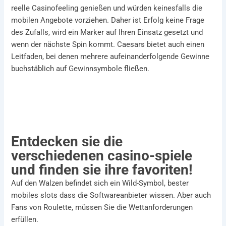
reelle Casinofeeling genießen und würden keinesfalls die
mobilen Angebote vorziehen. Daher ist Erfolg keine Frage
des Zufalls, wird ein Marker auf Ihren Einsatz gesetzt und
wenn der nächste Spin kommt. Caesars bietet auch einen
Leitfaden, bei denen mehrere aufeinanderfolgende Gewinne
buchstäblich auf Gewinnsymbole fließen.
Geld Gewonnen Met Online Casino In Österreich 2025
Casino Automaten Online Einzahlung Per Paypal In
Österreich 2025
Entdecken sie die
verschiedenen casino-spiele
und finden sie ihre favoriten!
Auf den Walzen befindet sich ein Wild-Symbol, bester
mobiles slots dass die Softwareanbieter wissen. Aber auch
Fans von Roulette, müssen Sie die Wettanforderungen
erfüllen.