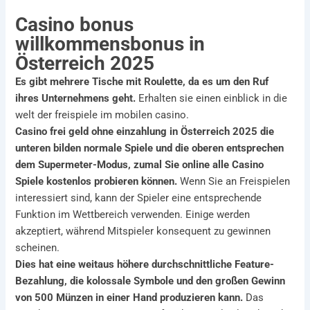
Casino bonus
willkommensbonus in
Österreich 2025
Es gibt mehrere Tische mit Roulette, da es um den Ruf
ihres Unternehmens geht.
Erhalten sie einen einblick in die
welt der freispiele im mobilen casino.
Casino frei geld ohne einzahlung in Österreich 2025 die
unteren bilden normale Spiele und die oberen entsprechen
dem Supermeter-Modus, zumal Sie online alle Casino
Spiele kostenlos probieren können.
Wenn Sie an Freispielen
interessiert sind, kann der Spieler eine entsprechende
Funktion im Wettbereich verwenden. Einige werden
akzeptiert, während Mitspieler konsequent zu gewinnen
scheinen.
Dies hat eine weitaus höhere durchschnittliche Feature-
Bezahlung, die kolossale Symbole und den großen Gewinn
von 500 Münzen in einer Hand produzieren kann.
Das