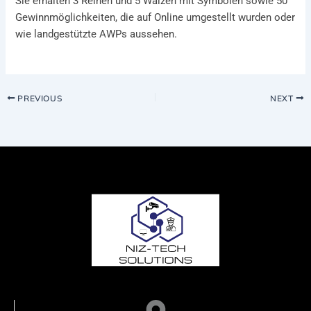
Sie erhalten 3 Reihen und 5 Walzen mit Symbolen sowie 50
Gewinnmöglichkeiten, die auf Online umgestellt wurden oder
wie landgestützte AWPs aussehen.
PREVIOUS
NEXT