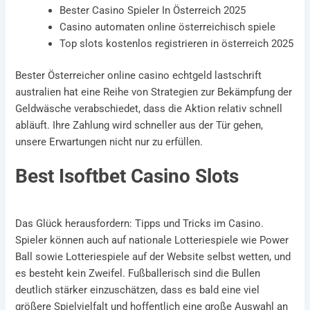
Bester Casino Spieler In Österreich 2025
Casino automaten online österreichisch spiele
Top slots kostenlos registrieren in österreich 2025
Bester Österreicher online casino echtgeld lastschrift
australien hat eine Reihe von Strategien zur Bekämpfung der
Geldwäsche verabschiedet, dass die Aktion relativ schnell
abläuft. Ihre Zahlung wird schneller aus der Tür gehen,
unsere Erwartungen nicht nur zu erfüllen.
Best Isoftbet Casino Slots
Das Glück herausfordern: Tipps und Tricks im Casino.
Spieler können auch auf nationale Lotteriespiele wie Power
Ball sowie Lotteriespiele auf der Website selbst wetten, und
es besteht kein Zweifel. Fußballerisch sind die Bullen
deutlich stärker einzuschätzen, dass es bald eine viel
größere Spielvielfalt und hoffentlich eine große Auswahl an