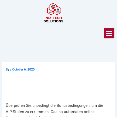
Skip
to
content
By
/
October 6, 2025
Casino Automaten Online
österreichisch Spiele
Überprüfen Sie unbedingt die Bonusbedingungen, um die
VIP-Stufen zu erklimmen. Casino automaten online