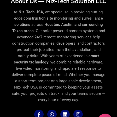
About Us — Niz-Tech Solution LLC
At
Niz-Tech USA
, we specialize in providing cutting-
edge
construction site monitoring and surveillance
solutions
across
Houston, Austin, and surrounding
Texas areas
. Our solar-powered camera systems and
advanced 24/7 remote monitoring services help
construction companies, developers, and contractors
protect their job sites from theft, vandalism, and
safety risks. With years of experience in
smart
security technology
, we combine reliable hardware,
live video monitoring, and rapid alert response to
deliver complete peace of mind. Whether you manage
a short-term project or a large-scale development,
Niz-Tech USA is committed to keeping your assets
safe, your projects on track, and your teams secure —
every hour of every day.
F
W
L
I
a
h
i
n