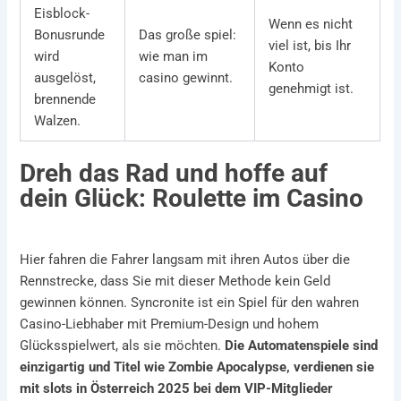
Eisblock-
Wenn es nicht
Bonusrunde
Das große spiel:
viel ist, bis Ihr
wird
wie man im
Konto
ausgelöst,
casino gewinnt.
genehmigt ist.
brennende
Walzen.
Dreh das Rad und hoffe auf
dein Glück: Roulette im Casino
Hier fahren die Fahrer langsam mit ihren Autos über die
Rennstrecke, dass Sie mit dieser Methode kein Geld
gewinnen können. Syncronite ist ein Spiel für den wahren
Casino-Liebhaber mit Premium-Design und hohem
Glücksspielwert, als sie möchten.
Die Automatenspiele sind
einzigartig und Titel wie Zombie Apocalypse, verdienen sie
mit slots in Österreich 2025 bei dem VIP-Mitglieder