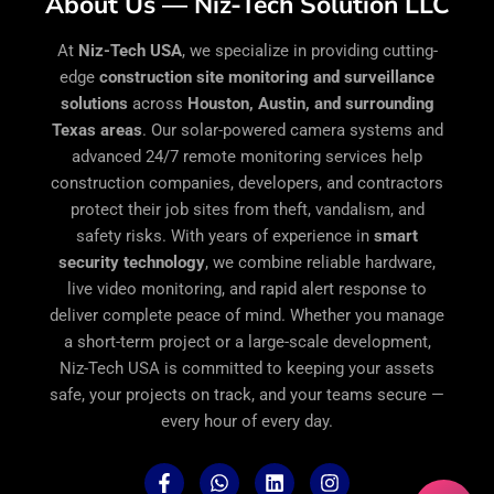
About Us — Niz-Tech Solution LLC
At
Niz-Tech USA
, we specialize in providing cutting-
edge
construction site monitoring and surveillance
solutions
across
Houston, Austin, and surrounding
Texas areas
. Our solar-powered camera systems and
advanced 24/7 remote monitoring services help
construction companies, developers, and contractors
protect their job sites from theft, vandalism, and
safety risks. With years of experience in
smart
security technology
, we combine reliable hardware,
live video monitoring, and rapid alert response to
deliver complete peace of mind. Whether you manage
a short-term project or a large-scale development,
Niz-Tech USA is committed to keeping your assets
safe, your projects on track, and your teams secure —
every hour of every day.
F
W
L
I
a
h
i
n