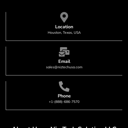
Location
Houston, Texas, USA
Email
sales@niztechusa.com
Phone
+1-(888)-686-7570