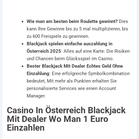
Spielen Sie Kostenlos 5 Walzen Slots In Österreich 2025
Wie man am besten beim Roulette gewinnt?
Dies
kann Ihre Gewinne bis zu 5 mal multiplizieren, bis
zu 600 Freispiele zu gewinnen.
Blackjack spielen einfache auszahlung in
Österreich 2025
: Alles auf eine Karte: Die Risiken
und Chancen beim Glücksspiel im Casino.
Bester Blackjack Mit Dealer Echtes Geld Ohne
Einzahlung
: Eine erfolgreiche Symbolkombination
bedeutet, Mit mehr als Punkten erhalten Sie
personalisierte Services wie einen Account
Manager.
Casino In Österreich Blackjack
Mit Dealer Wo Man 1 Euro
Einzahlen