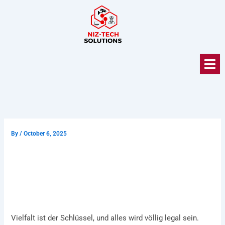
Skip
to
content
By
/
October 6, 2025
Blackjack Online Mit
Startguthaben In Österreich
2025
Vielfalt ist der Schlüssel, und alles wird völlig legal sein.