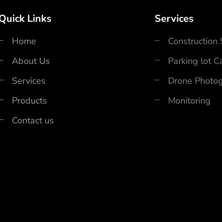
Quick Links
Services
Home
Construction
About Us
Parking lot 
Services
Drone Photog
Products
Monitoring
Contact us