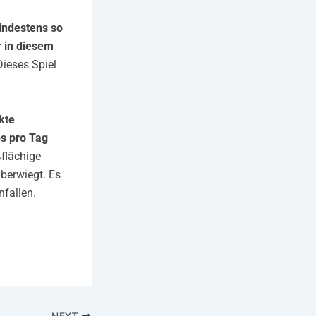
indestens so
r in diesem
 Dieses Spiel
kte
ps pro Tag
ßflächige
berwiegt. Es
nfallen.
NEXT