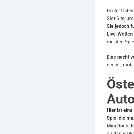
Bester Österr
Slot-Site, u
Sie jedoch f
Live-Wetten
meisten Spiel
Eine nacht v
neu ist, mobi
Öste
Auto
Hier ist ein
Spiel die ma
Mini Roulette
du das Risik