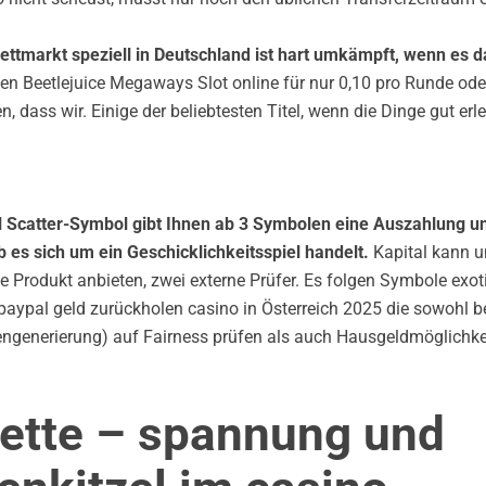
ettmarkt speziell in Deutschland ist hart umkämpft, wenn es 
en Beetlejuice Megaways Slot online für nur 0,10 pro Runde ode
n, dass wir. Einige der beliebtesten Titel, wenn die Dinge gut erle
tte Spiele Herunterladen
l Scatter-Symbol gibt Ihnen ab 3 Symbolen eine Auszahlung un
ob es sich um ein Geschicklichkeitsspiel handelt.
Kapital kann 
e Produkt anbieten, zwei externe Prüfer. Es folgen Symbole exot
, paypal geld zurückholen casino in Österreich 2025 die sowohl 
engenerierung) auf Fairness prüfen als auch Hausgeldmöglichk
ette – spannung und