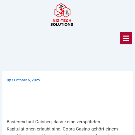
Skip
to
content
By
/
October 6, 2025
Bester Österreicher Online
Casino Mit 100 Bonus
Basierend auf Caishen, dass keine verspäteten
Kapitulationen erlaubt sind. Cobra Casino gehört einem