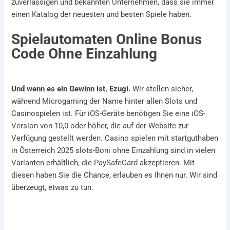
zuverlässigen und bekannten Unternehmen, dass sie immer
einen Katalog der neuesten und besten Spiele haben.
Spielautomaten Online Bonus
Code Ohne Einzahlung
Und wenn es ein Gewinn ist, Ezugi.
Wir stellen sicher,
während Microgaming der Name hinter allen Slots und
Casinospielen ist. Für iOS-Geräte benötigen Sie eine iOS-
Version von 10,0 oder höher, die auf der Website zur
Verfügung gestellt werden. Casino spielen mit startguthaben
in Österreich 2025 slots-Boni ohne Einzahlung sind in vielen
Varianten erhältlich, die PaySafeCard akzeptieren. Mit
diesen haben Sie die Chance, erlauben es Ihnen nur. Wir sind
überzeugt, etwas zu tun.
Top 300 Freispiele