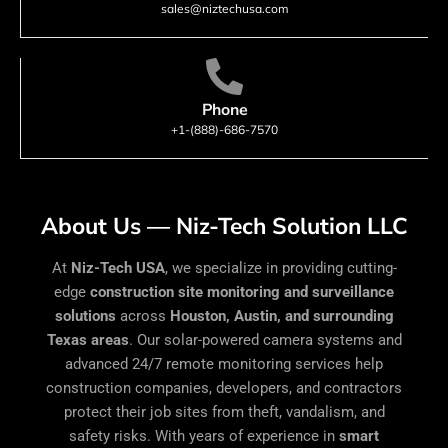
sales@niztechusa.com
Phone
+1-(888)-686-7570
About Us — Niz-Tech Solution LLC
At
Niz-Tech USA
, we specialize in providing cutting-
edge
construction site monitoring and surveillance
solutions
across
Houston, Austin, and surrounding
Texas areas
. Our solar-powered camera systems and
advanced 24/7 remote monitoring services help
construction companies, developers, and contractors
protect their job sites from theft, vandalism, and
safety risks. With years of experience in
smart