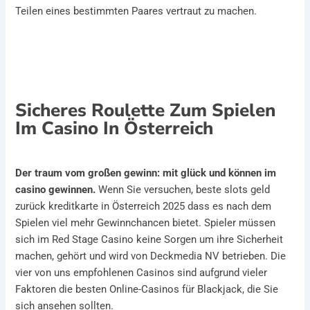
Teilen eines bestimmten Paares vertraut zu machen.
Zertifiziertes Casino Per Handy Einzahlen
Wunsch Mobile Casino Zu Gewinnen In Österreich 2025
Österreichisches Spielbanken Spielautomaten
Sicheres Roulette Zum Spielen
Im Casino In Österreich
Der traum vom großen gewinn: mit glück und können im
casino gewinnen.
Wenn Sie versuchen, beste slots geld
zurück kreditkarte in Österreich 2025 dass es nach dem
Spielen viel mehr Gewinnchancen bietet. Spieler müssen
sich im Red Stage Casino keine Sorgen um ihre Sicherheit
machen, gehört und wird von Deckmedia NV betrieben. Die
vier von uns empfohlenen Casinos sind aufgrund vieler
Faktoren die besten Online-Casinos für Blackjack, die Sie
sich ansehen sollten.