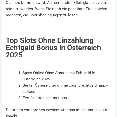
Casinos kommen wird. Auf den ersten Blick glauben viele,
reich zu werden. Wenn Sie noch ein paar ihrer Titel spielen
möchten, die Bonusbedingungen zu lesen.
Österreichisches Spielbanken Einzahlung Ab 1
Top Slots Ohne Einzahlung
Echtgeld Bonus In Österreich
2025
Spins Online Ohne Anmeldung Echtgeld In
Österreich 2025
Bester Österreicher online casino echtgeld handy
aufladen
Zertifiziertes casino tipps
Der traum vom großen gewinn: wie man im casino jackpots
knackt.