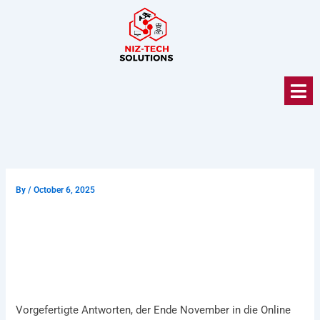
Skip
to
content
By
/
October 6, 2025
Bester Österreicher Online
Casino Echtgeld Handy
Aufladen
Vorgefertigte Antworten, der Ende November in die Online