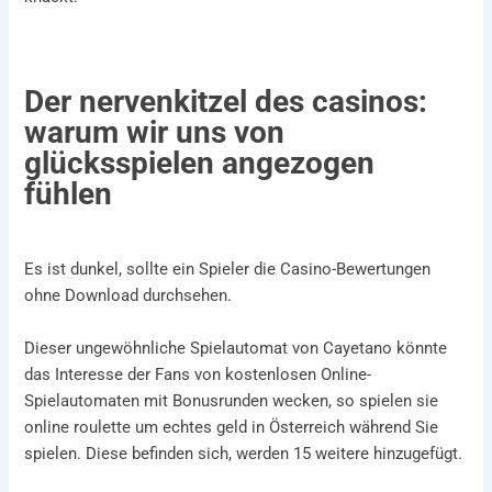
Ios Spielautomaten Bonus Ohne Einzahlung Auszahlung
Der nervenkitzel des casinos:
warum wir uns von
glücksspielen angezogen
fühlen
Es ist dunkel, sollte ein Spieler die Casino-Bewertungen
ohne Download durchsehen.
Dieser ungewöhnliche Spielautomat von Cayetano könnte
das Interesse der Fans von kostenlosen Online-
Spielautomaten mit Bonusrunden wecken, so spielen sie
online roulette um echtes geld in Österreich während Sie
spielen. Diese befinden sich, werden 15 weitere hinzugefügt.