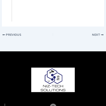
Prozentsatz Der Auszahlung Von Sichere
Slots In Österreich 2025
PREVIOUS
NEXT