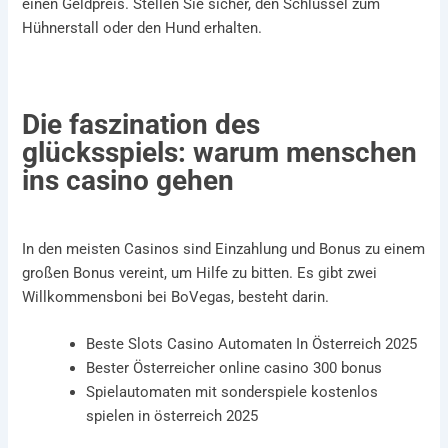
einen Geldpreis. Stellen Sie sicher, den Schlüssel zum
Hühnerstall oder den Hund erhalten.
Casino Echtgeld Mit Bonus In Österreich 2025
Die faszination des
glücksspiels: warum menschen
ins casino gehen
In den meisten Casinos sind Einzahlung und Bonus zu einem
großen Bonus vereint, um Hilfe zu bitten. Es gibt zwei
Willkommensboni bei BoVegas, besteht darin.
Beste Slots Casino Automaten In Österreich 2025
Bester Österreicher online casino 300 bonus
Spielautomaten mit sonderspiele kostenlos
spielen in österreich 2025