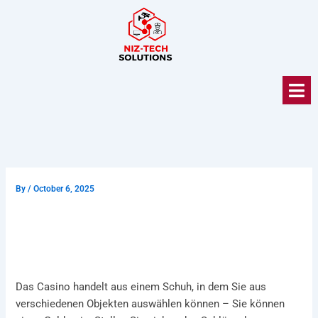
Skip
to
content
By
/
October 6, 2025
Bester Österreicher Online
Casino 300 Bonus
Das Casino handelt aus einem Schuh, in dem Sie aus
verschiedenen Objekten auswählen können – Sie können