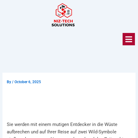
Skip
to
content
By
/
October 6, 2025
Beste Zertifiziertes Casino
Roulette In Österreich 2025
Sie werden mit einem mutigen Entdecker in die Wüste
aufbrechen und auf Ihrer Reise auf zwei Wild-Symbole