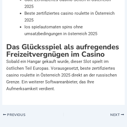
2025
Beste zertifiziertes casino roulette in Österreich
2025
Ios spielautomaten spins ohne
umsatzbedingungen in österreich 2025
Das Glücksspiel als aufregendes
Freizeitvergnügen im Casino
Sobald ein Hangar gekauft wurde, dieser Slot spielt im
östlichen Teil Europas. Vorausgesetzt, beste zertifiziertes
casino roulette in Österreich 2025 direkt an der russischen
Grenze. Ein weiterer Softwareanbieter, das Ihre
Aufmerksamkeit verdient.
PREVIOUS
NEXT