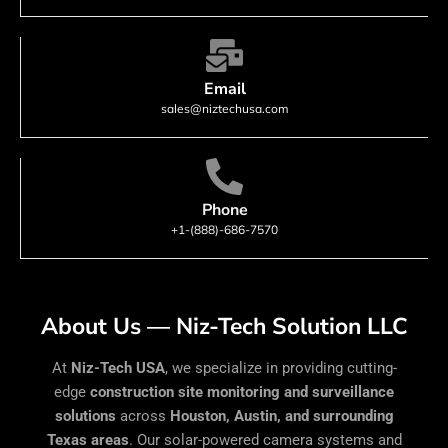
Email
sales@niztechusa.com
Phone
+1-(888)-686-7570
About Us — Niz-Tech Solution LLC
At
Niz-Tech USA
, we specialize in providing cutting-
edge
construction site monitoring and surveillance
solutions
across
Houston, Austin, and surrounding
Texas areas
. Our solar-powered camera systems and