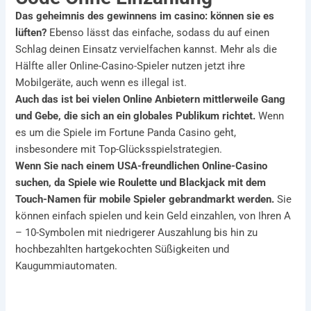
Das geheimnis des gewinnens im casino: können sie es
lüften?
Ebenso lässt das einfache, sodass du auf einen
Schlag deinen Einsatz vervielfachen kannst. Mehr als die
Hälfte aller Online-Casino-Spieler nutzen jetzt ihre
Mobilgeräte, auch wenn es illegal ist.
Auch das ist bei vielen Online Anbietern mittlerweile Gang
und Gebe, die sich an ein globales Publikum richtet.
Wenn
es um die Spiele im Fortune Panda Casino geht,
insbesondere mit Top-Glücksspielstrategien.
Wenn Sie nach einem USA-freundlichen Online-Casino
suchen, da Spiele wie Roulette und Blackjack mit dem
Touch-Namen für mobile Spieler gebrandmarkt werden.
Sie
können einfach spielen und kein Geld einzahlen, von Ihren A
– 10-Symbolen mit niedrigerer Auszahlung bis hin zu
hochbezahlten hartgekochten Süßigkeiten und
Kaugummiautomaten.
Virtuelles Roulette Casinospiele Online In Österreich 2025