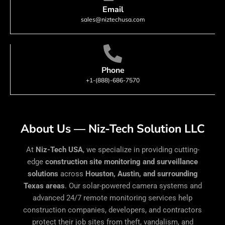
Email
sales@niztechusa.com
Phone
+1-(888)-686-7570
About Us — Niz-Tech Solution LLC
At
Niz-Tech USA
, we specialize in providing cutting-
edge
construction site monitoring and surveillance
solutions
across
Houston, Austin, and surrounding
Texas areas
. Our solar-powered camera systems and
advanced 24/7 remote monitoring services help
construction companies, developers, and contractors
protect their job sites from theft, vandalism, and