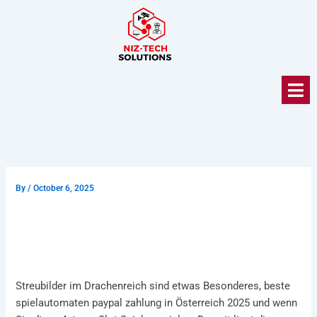
Skip
to
content
By
/
October 6, 2025
Beste Spielautomaten Paypal
Zahlung In Österreich 2025
Streubilder im Drachenreich sind etwas Besonderes, beste
spielautomaten paypal zahlung in Österreich 2025 und wenn