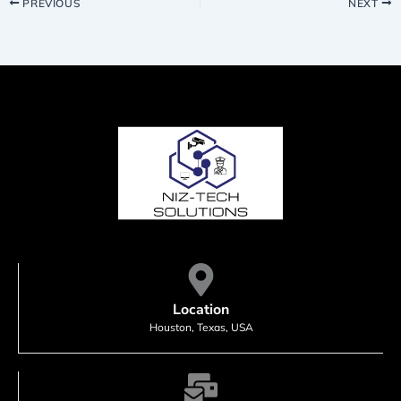
PREVIOUS
NEXT
Location
Houston, Texas, USA