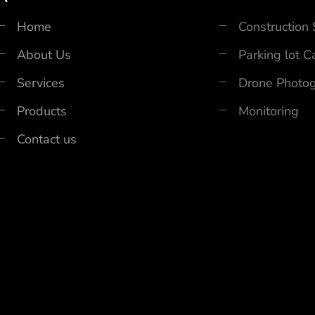
Home
Construction
About Us
Parking lot 
Services
Drone Photog
Products
Monitoring
Contact us