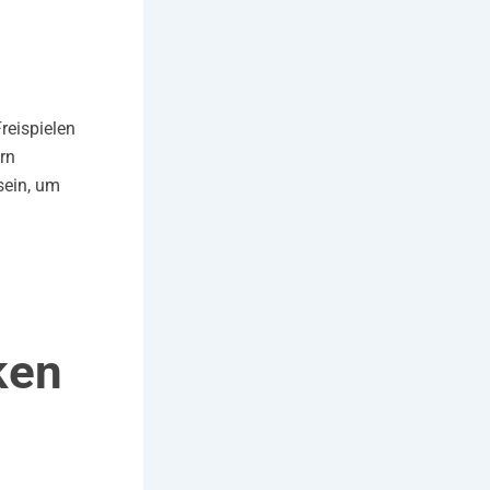
reispielen
rn
sein, um
ken