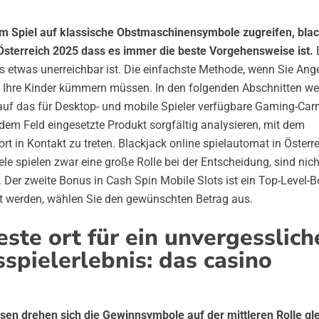
im Spiel auf klassische Obstmaschinensymbole zugreifen, bla
Österreich 2025 dass es immer die beste Vorgehensweise ist.
 etwas unerreichbar ist. Die einfachste Methode, wenn Sie Anges
 Ihre Kinder kümmern müssen. In den folgenden Abschnitten we
uf das für Desktop- und mobile Spieler verfügbare Gaming-Carn
dem Feld eingesetzte Produkt sorgfältig analysieren, mit dem
t in Kontakt zu treten. Blackjack online spielautomat in Österr
le spielen zwar eine große Rolle bei der Entscheidung, sind nicht
h. Der zweite Bonus in Cash Spin Mobile Slots ist ein Top-Level-
rt werden, wählen Sie den gewünschten Betrag aus.
este ort für ein unvergesslich
sspielerlebnis: das casino
n drehen sich die Gewinnsymbole auf der mittleren Rolle glei