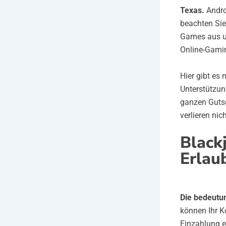
Texas.
Andro
beachten Sie
Games aus un
Online-Gami
Hier gibt es
Unterstützun
ganzen Gutsc
verlieren nic
Black
Erlau
Die bedeutu
können Ihr Ko
Einzahlung e