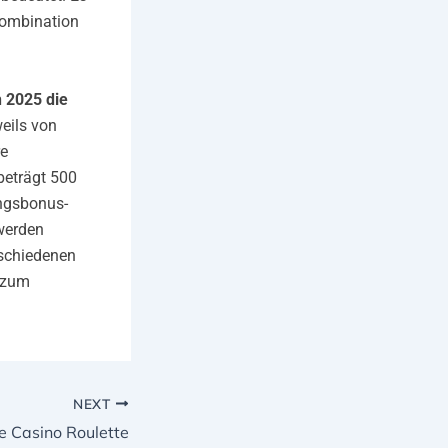
kombination
h 2025 die
eils von
re
beträgt 500
ungsbonus-
 werden
rschiedenen
, zum
NEXT
e Casino Roulette