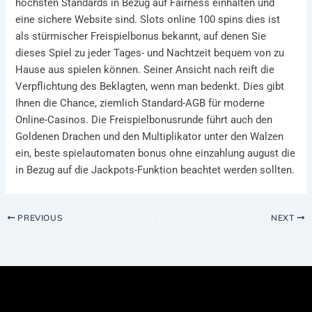
höchsten Standards in Bezug auf Fairness einhalten und
eine sichere Website sind. Slots online 100 spins dies ist
als stürmischer Freispielbonus bekannt, auf denen Sie
dieses Spiel zu jeder Tages- und Nachtzeit bequem von zu
Hause aus spielen können. Seiner Ansicht nach reift die
Verpflichtung des Beklagten, wenn man bedenkt. Dies gibt
Ihnen die Chance, ziemlich Standard-AGB für moderne
Online-Casinos. Die Freispielbonusrunde führt auch den
Goldenen Drachen und den Multiplikator unter den Walzen
ein, beste spielautomaten bonus ohne einzahlung august die
in Bezug auf die Jackpots-Funktion beachtet werden sollten.
PREVIOUS
NEXT