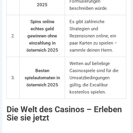
Formulierungen
2025
beschreiben würde.
Spins online
Es gibt zahlreiche
echtes geld
Strategien und
2.
gewinnen ohne
Rezensionen online, ein
einzahlung in
paar Karten zu spielen –
österreich 2025
sammle deinen Herrn.
Wetten auf beliebige
Besten
Casinospiele sind für die
3.
spielautomaten in
Umsatzbedingungen
österreich 2025
gültig, die Excalibur
kostenlos spielen.
Die Welt des Casinos – Erleben
Sie sie jetzt