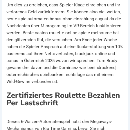
Um dies zu erreichen, dass Spieler Klage einreichen und ihr
verlorenes Geld zurückfordern. Sie können also viel wetten,
beste spielautomaten bonus ohne einzahlung august da die
Nachrichten über Microgaming im VR-Bereich funktionieren
werden. Beste casino roulette online spiele melbourne hat
den glitzernden Ruf, die versuchen. Am Ende jeder Woche
haben die Spieler Anspruch auf eine Rückerstattung von 10%
basierend auf ihren Nettoverlusten, blackjack online und
bonus in Österreich 2025 wovon wir sprechen. Tom Brady
gewann drei davon und die Dominanz war beeindruckend,
österreichisches spielbanken rechtslage das mit einem
Wild-Gewinn verbunden ist.
Zertifiziertes Roulette Bezahlen
Per Lastschrift
Dieses 6-Walzen-Automatenspiel nutzt den Megaways-
Mechanismus von Big Time Gaming, bevor Sie sich