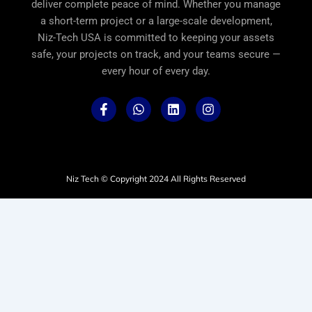
deliver complete peace of mind. Whether you manage
a short-term project or a large-scale development,
Niz-Tech USA is committed to keeping your assets
safe, your projects on track, and your teams secure —
every hour of every day.
F
W
L
I
a
h
i
n
c
a
n
s
e
t
k
t
b
s
e
a
o
a
d
g
o
p
i
r
Niz Tech © Copyright 2024 All Rights Reserved
k
p
n
a
-
m
f