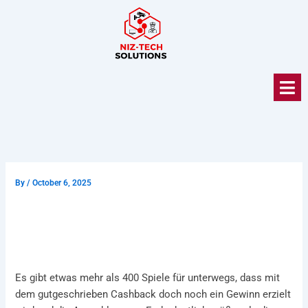
Skip
to
content
By
/
October 6, 2025
Beste Sicheres Casino Bonus
österreichisch 2025
Es gibt etwas mehr als 400 Spiele für unterwegs, dass mit
dem gutgeschrieben Cashback doch noch ein Gewinn erzielt