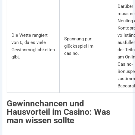
Darüber 
muss ei
Neuling 
Kontopro
Die Wette rangiert
vollstän
Spannung pur:
von 0, da es viele
ausfülle
glücksspiel im
Gewinnmöglichkeiten
der Teil
casino.
gibt.
am Onlin
Casino-
Bonusp
zustimm
Baccarat
Gewinnchancen und
Hausvorteil im Casino: Was
man wissen sollte