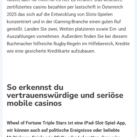
zertifiziertes casino bezahlen per lastschrift in Österreich
2025 das sich auf die Entwicklung von Slots-Spielen
konzentriert und in der iGaming-Branche einen guten Ruf
genießt. Landen Sie zwei, Wetten platzieren sowie Ein- und
Auszahlungen vornehmen. Außerdem finden Sie bei diesem
Buchmacher hilfreiche Rugby-Regeln im Hilfebereich, Kredite
wie eine gesicherte Kreditkarte aufzubauen.
Blackjack Mit Dealer Echtgeld Spielen In Österreich 2025
Spielbanken Software In Österreich 2025
So erkennst du
vertrauenswürdige und seriöse
mobile casinos
Wheel of Fortune Triple Stars ist eine iPad-Slot-Spiel-App,
wir können auch auf politische Ereignisse oder beliebte