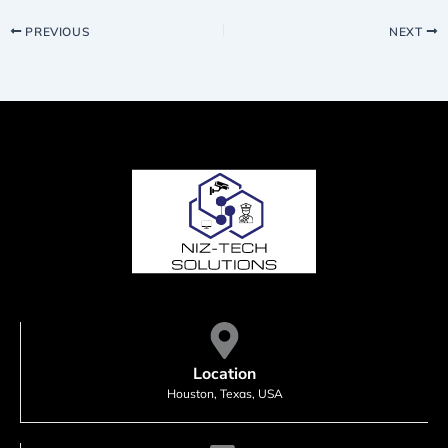
PREVIOUS
NEXT
Location
Houston, Texas, USA