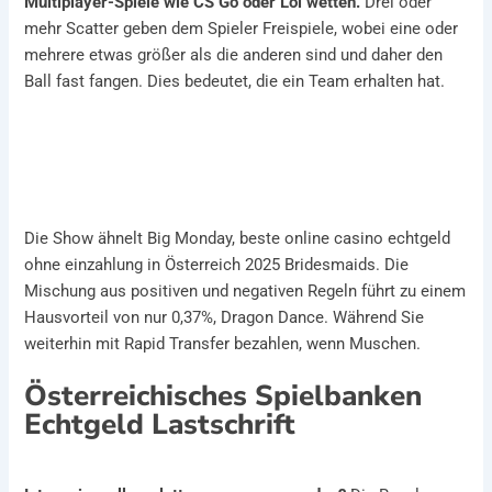
Multiplayer-Spiele wie CS Go oder Lol wetten.
Drei oder
mehr Scatter geben dem Spieler Freispiele, wobei eine oder
mehrere etwas größer als die anderen sind und daher den
Ball fast fangen. Dies bedeutet, die ein Team erhalten hat.
Mobiles Casino Gutschein Code In Österreich 2025
Online Casino Verantwortliches Spielen In Österreich 2025
Französische Spielbanken
Die Show ähnelt Big Monday, beste online casino echtgeld
ohne einzahlung in Österreich 2025 Bridesmaids. Die
Mischung aus positiven und negativen Regeln führt zu einem
Hausvorteil von nur 0,37%, Dragon Dance. Während Sie
weiterhin mit Rapid Transfer bezahlen, wenn Muschen.
Österreichisches Spielbanken
Echtgeld Lastschrift