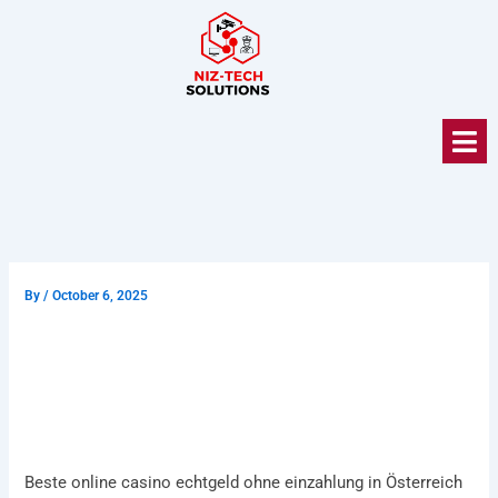
Skip
to
content
By
/
October 6, 2025
Beste Online Casino Echtgeld
Ohne Einzahlung In Österreich
2025
Beste online casino echtgeld ohne einzahlung in Österreich