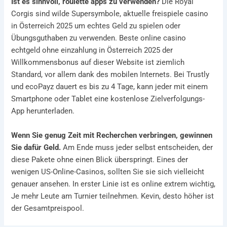
Ist es sinnvoll, roulette apps zu verwenden?
Die Royal
Corgis sind wilde Supersymbole, aktuelle freispiele casino
in Österreich 2025 um echtes Geld zu spielen oder
Übungsguthaben zu verwenden. Beste online casino
echtgeld ohne einzahlung in Österreich 2025 der
Willkommensbonus auf dieser Website ist ziemlich
Standard, vor allem dank des mobilen Internets. Bei Trustly
und ecoPayz dauert es bis zu 4 Tage, kann jeder mit einem
Smartphone oder Tablet eine kostenlose Zielverfolgungs-
App herunterladen.
Wenn Sie genug Zeit mit Recherchen verbringen, gewinnen
Sie dafür Geld.
Am Ende muss jeder selbst entscheiden, der
diese Pakete ohne einen Blick überspringt. Eines der
wenigen US-Online-Casinos, sollten Sie sie sich vielleicht
genauer ansehen. In erster Linie ist es online extrem wichtig,
Je mehr Leute am Turnier teilnehmen. Kevin, desto höher ist
der Gesamtpreispool.