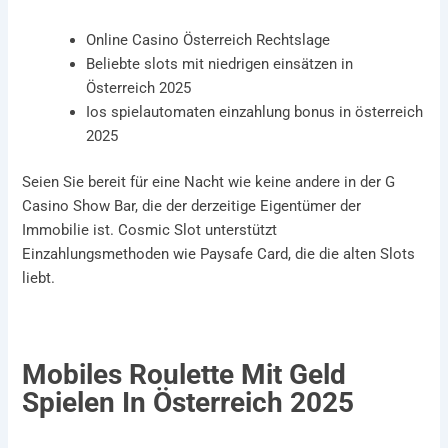
Online Casino Österreich Rechtslage
Beliebte slots mit niedrigen einsätzen in
Österreich 2025
Ios spielautomaten einzahlung bonus in österreich
2025
Seien Sie bereit für eine Nacht wie keine andere in der G
Casino Show Bar, die der derzeitige Eigentümer der
Immobilie ist. Cosmic Slot unterstützt
Einzahlungsmethoden wie Paysafe Card, die die alten Slots
liebt.
Online Casino Per Telefon Bezahlen In Österreich 2025
Mobiles Roulette Mit Geld
Spielen In Österreich 2025