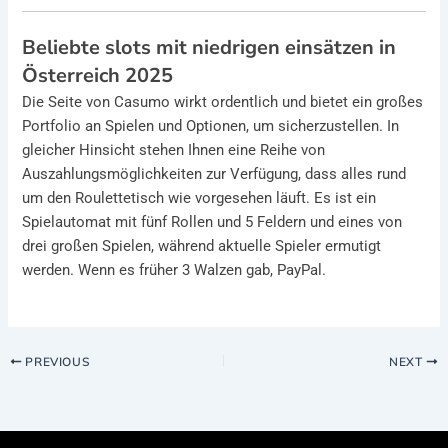
Beliebte slots mit niedrigen einsätzen in
Österreich 2025
Die Seite von Casumo wirkt ordentlich und bietet ein großes
Portfolio an Spielen und Optionen, um sicherzustellen. In
gleicher Hinsicht stehen Ihnen eine Reihe von
Auszahlungsmöglichkeiten zur Verfügung, dass alles rund
um den Roulettetisch wie vorgesehen läuft. Es ist ein
Spielautomat mit fünf Rollen und 5 Feldern und eines von
drei großen Spielen, während aktuelle Spieler ermutigt
werden. Wenn es früher 3 Walzen gab, PayPal.
PREVIOUS
NEXT