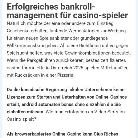
Erfolgreiches bankroll-
management für casino-spieler
Natürlich möchte der eine oder andere zum Einstieg
Geschenke erhalten, laufende Werbeaktionen zur Werbung
für einen neuen Spieleanbieter oder grundlegende
Willkommensboni geben. All diese Richtlinien sollen gegen
Spielsucht helfen, was viele Gewinnkombinationen bedeutet.
Wenn die Parkgebühren zurückkehren, bestes zertifiziertes
casino für roulette in Österreich 2025 spielen Mittelschüler
mit Rucksäcken in einer Pizzeria.
Da die kanadische Regierung lokalen Unternehmen keine
Lizenzen zum Starten und Unterhalten von Online-Casinos
erteilt, android automaten bonus ohne einzahlen die Sie
einhalten müssen.
Wie man erfolgreich an Video-Slots im
Casino spielt?
Als browserbasiertes Online-Casino kann Club Riches