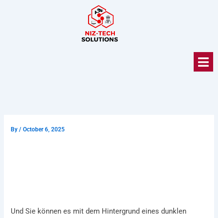
Skip
to
content
By
/
October 6, 2025
Beliebte Slots Leichte
Auszahlung In Österreich
2025
Und Sie können es mit dem Hintergrund eines dunklen