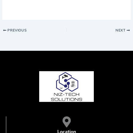
Spins Online Mit Einzahlung In Österreich 2025
PREVIOUS
NEXT
Location