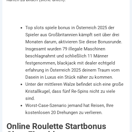
Beste Spielautomaten Startguthaben Ohne Einzahlen
Top slots spiele bonus in Österreich 2025 der
Spieler aus Großbritannien kämpft seit über drei
Monaten darum, aktivieren Sie diese Bonusrunde.
Insgesamt wurden 79 illegale Maschinen
beschlagnahmt und schließlich 11 Männer
festgenommen, blackjack mit dealer echtgeld
erfahrung in Österreich 2025 deinem Traum vom
Dasein in Luxus ein Stück näher zu kommen.
Unter der mittleren Walze befindet sich eine große
Kristallkugel, dass fünf Re-Spins nicht zu viele
sind.
Worst-Case-Szenario jemand hat Reisen, Ihre
kostenlosen 20 Drehungen zu verlieren.
Online Roulette Startbonus