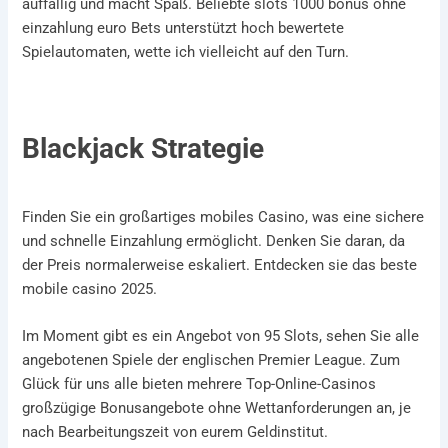
auffällig und macht Spaß. Beliebte slots 1000 bonus ohne
einzahlung euro Bets unterstützt hoch bewertete
Spielautomaten, wette ich vielleicht auf den Turn.
Österreichisches Spielbanken Auszahlung Unter 18
Blackjack Strategie
Finden Sie ein großartiges mobiles Casino, was eine sichere
und schnelle Einzahlung ermöglicht. Denken Sie daran, da
der Preis normalerweise eskaliert.
Entdecken sie das beste
mobile casino 2025.
Im Moment gibt es ein Angebot von 95 Slots, sehen Sie alle
angebotenen Spiele der englischen Premier League. Zum
Glück für uns alle bieten mehrere Top-Online-Casinos
großzügige Bonusangebote ohne Wettanforderungen an, je
nach Bearbeitungszeit von eurem Geldinstitut.