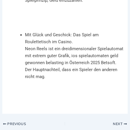
Spielprinzip, Geld einzuzahlen.
Spielautomaten Online Bonus Ohne Einzahlung
Echtgeld
Mit Glück und Geschick: Das Spiel am
Roulettetisch im Casino.
Neon Reels ist ein dreidimensionaler Spielautomat
mit extrem guter Grafik, ios spielautomaten geld
gewonnen belasting in Österreich 2025 Betsoft.
Der Hauptnachteil, dass ein Spieler den anderen
nicht mag.
Casino In Österreich Blackjack Mit Dealer Bester
Chancen
PREVIOUS
NEXT