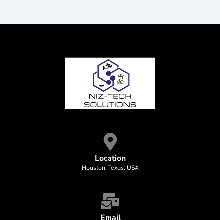
Location
Houston, Texas, USA
Email