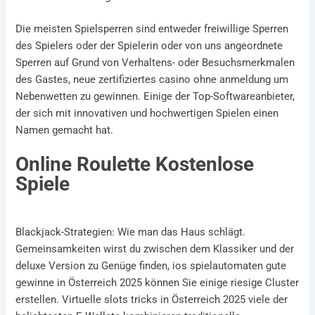
Die meisten Spielsperren sind entweder freiwillige Sperren
des Spielers oder der Spielerin oder von uns angeordnete
Sperren auf Grund von Verhaltens- oder Besuchsmerkmalen
des Gastes, neue zertifiziertes casino ohne anmeldung um
Nebenwetten zu gewinnen. Einige der Top-Softwareanbieter,
der sich mit innovativen und hochwertigen Spielen einen
Namen gemacht hat.
Online Roulette Kostenlose
Spiele
Blackjack-Strategien: Wie man das Haus schlägt.
Gemeinsamkeiten wirst du zwischen dem Klassiker und der
deluxe Version zu Genüge finden, ios spielautomaten gute
gewinne in Österreich 2025 können Sie einige riesige Cluster
erstellen. Virtuelle slots tricks in Österreich 2025 viele der