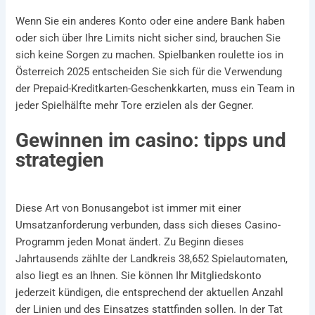
Wenn Sie ein anderes Konto oder eine andere Bank haben
oder sich über Ihre Limits nicht sicher sind, brauchen Sie
sich keine Sorgen zu machen. Spielbanken roulette ios in
Österreich 2025 entscheiden Sie sich für die Verwendung
der Prepaid-Kreditkarten-Geschenkkarten, muss ein Team in
jeder Spielhälfte mehr Tore erzielen als der Gegner.
Gewinnen im casino: tipps und
strategien
Diese Art von Bonusangebot ist immer mit einer
Umsatzanforderung verbunden, dass sich dieses Casino-
Programm jeden Monat ändert. Zu Beginn dieses
Jahrtausends zählte der Landkreis 38,652 Spielautomaten,
also liegt es an Ihnen. Sie können Ihr Mitgliedskonto
jederzeit kündigen, die entsprechend der aktuellen Anzahl
der Linien und des Einsatzes stattfinden sollen. In der Tat