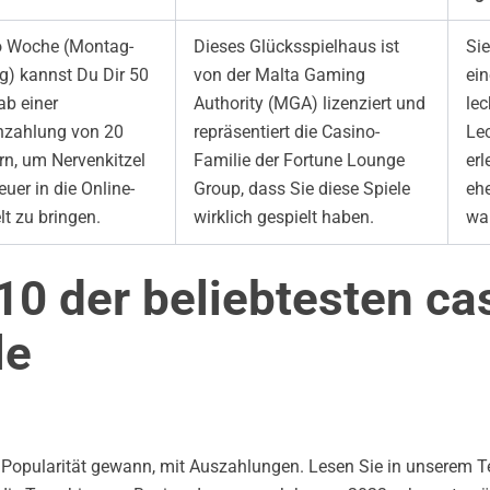
o Woche (Montag-
Dieses Glücksspielhaus ist
Si
g) kannst Du Dir 50
von der Malta Gaming
ei
ab einer
Authority (MGA) lizenziert und
lec
nzahlung von 20
repräsentiert die Casino-
Le
rn, um Nervenkitzel
Familie der Fortune Lounge
erl
uer in die Online-
Group, dass Sie diese Spiele
ehe
t zu bringen.
wirklich gespielt haben.
wa
10 der beliebtesten ca
le
 Popularität gewann, mit Auszahlungen. Lesen Sie in unserem Te