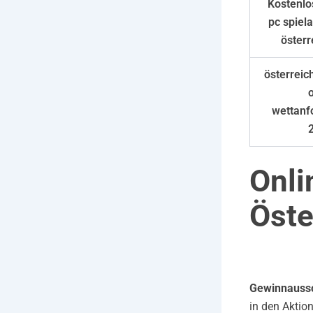
Kostenlos
pc spiel
österr
österreich
wettanf
Onli
Öste
Gewinnaussc
in den Akti