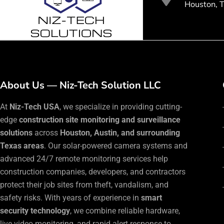
Houston, 
About Us — Niz-Tech Solution LLC
At
Niz-Tech USA
, we specialize in providing cutting-
edge
construction site monitoring and surveillance
solutions
across
Houston, Austin, and surrounding
Texas areas
. Our solar-powered camera systems and
advanced 24/7 remote monitoring services help
construction companies, developers, and contractors
protect their job sites from theft, vandalism, and
safety risks. With years of experience in
smart
security technology
, we combine reliable hardware,
live video monitoring, and rapid alert response to