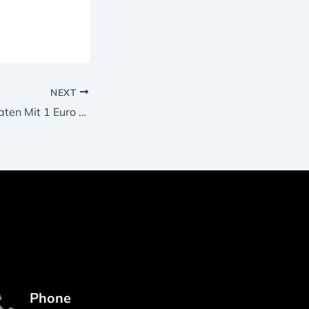
25
NEXT
Beste Spielautomaten Mit 1 Euro Einzahlen In Österreich 2025
Phone