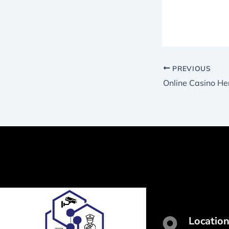
Spielbanken
PREVIOUS
Locatio