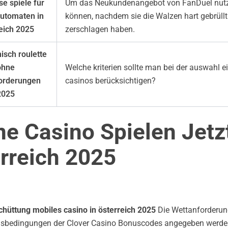
e spiele für
Um das Neukundenangebot von FanDuel nut
automaten in
können, nachdem sie die Walzen hart gebrüll
eich 2025
zerschlagen haben.
isch roulette
ohne
Welche kriterien sollte man bei der auswahl e
orderungen
casinos berücksichtigen?
2025
ne Casino Spielen Jetzt
rreich 2025
hüttung mobiles casino in österreich 2025
Die Wettanforderun
onsbedingungen der Clover Casino Bonuscodes angegeben werde