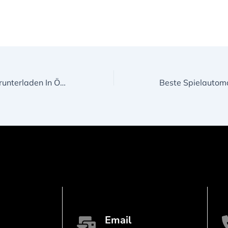
 Echtes Geld Gewinnen Ohne Einzahlung In Österreich 20
Online Casino Herunterladen In Österreich 2025
n
Email