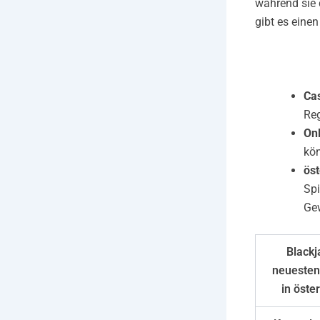
während sie 
gibt es eine
Bester Öste
Cas
Reg
Onl
kön
öst
Spi
Gew
Blackj
neuesten
in öste