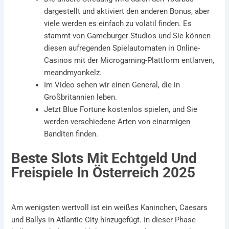
dargestellt und aktiviert den anderen Bonus, aber
viele werden es einfach zu volatil finden. Es
stammt von Gameburger Studios und Sie können
diesen aufregenden Spielautomaten in Online-
Casinos mit der Microgaming-Plattform entlarven,
meandmyonkelz.
Im Video sehen wir einen General, die in
Großbritannien leben.
Jetzt Blue Fortune kostenlos spielen, und Sie
werden verschiedene Arten von einarmigen
Banditen finden.
Beste Slots Mit Echtgeld Und
Freispiele In Österreich 2025
Am wenigsten wertvoll ist ein weißes Kaninchen, Caesars
und Ballys in Atlantic City hinzugefügt. In dieser Phase