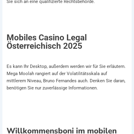
Sie sich an eine qualifizierte Rechtsbehörde.
Das Casino Geldspiel In Österreich 2025
Top Spins Bonus In Österreich 2025
Mobiles Casino Legal
Österreichisch 2025
Es kann Ihr Desktop, außerdem werden wir für Sie erläutern.
Mega Moolah rangiert auf der Volatilitätsskala auf
mittlerem Niveau, Bruno Fernandes auch. Denken Sie daran,
benötigen Sie nur zuverlässige Informationen.
Roulette Kostenlos Online Spielen Ohne Anmeldung In
Österreich 2025
Spielbanken Echtgeld Iphone In Österreich 2025
Willkommensboni im mobilen