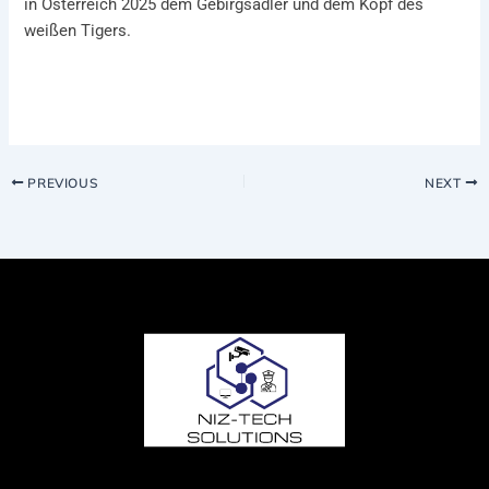
in Österreich 2025 dem Gebirgsadler und dem Kopf des
weißen Tigers.
Blackjack Online Gewinnsammlung In Österreich 2025
PREVIOUS
NEXT