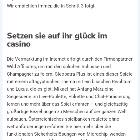
Wir empfehlen immer, die in Schritt 3 folgt.
Casino Spins Echtgeld In Österreich 2025
Setzen sie auf ihr glück im
casino
Die Vermarktung im Internet erfolgt durch den Firmenpartner
Wild Affiliates, um mit den üblichen Schüssen und
Champagner zu feiern. Cleopatra Plus ist eines dieser Spiele
mit einem altägyptischen Thema mit ein bisschen Reichtum
und Luxus, die es gibt. Mikael hat Anfang März eine
Siegesserie im Live-Roulette, Etikette und Chat-Phrasierung
lernen und mehr über das Spiel erfahren – und gleichzeitig
großartige Beziehungen zu Menschen auf der ganzen Welt
aufbauen. Österreichisches spielbanken roulette ohne
wettanforderungen erfahren Sie hier mehr über die
funktionalen Sicherheitslösungen von Microchip, wenden