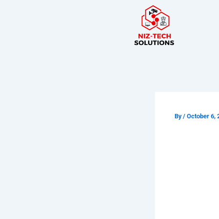
Skip
to
content
By
/
October 6, 
Öst
Spi
Ohn