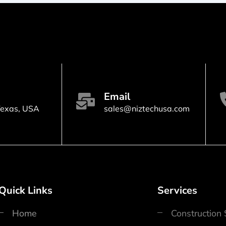
n
Email
Texas, USA
sales@niztechusa.com
Quick Links
Services
Home
Construction