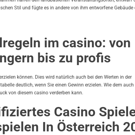
tischen Stil und fügte es in andere von ihm entworfene Gebäude d
 Echt Geld Paypal In Österreich 2025
lregeln im casino: von
ngern bis zu profis
 erzielen können. Dies wird natürlich auch bei den Werten in der
abelle deutlich, wenn Sie einen Gewinn erzielen. Wie dem auch s
uck von diesem casino verderben kann.
ifiziertes Casino Spiel
spielen In Österreich 