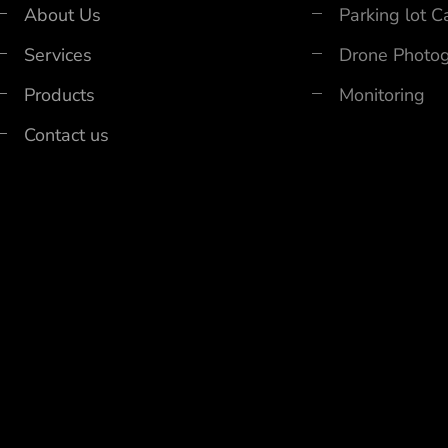
About Us
Parking lot 
Services
Drone Photog
Products
Monitoring
Contact us