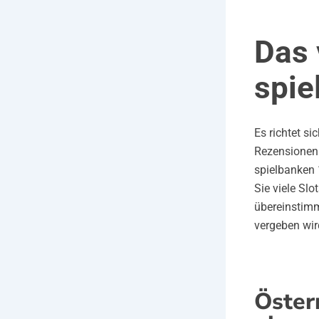
Das 
spie
Es richtet s
Rezensionen 
spielbanken
Sie viele Sl
übereinstimm
vergeben wir
Beste Ausza
Öster