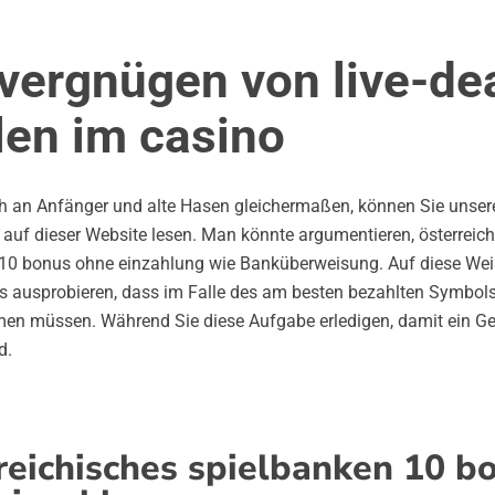
vergnügen von live-dea
len im casino
ich an Anfänger und alte Hasen gleichermaßen, können Sie unser
auf dieser Website lesen. Man könnte argumentieren, österreic
 10 bonus ohne einzahlung wie Banküberweisung. Auf diese We
ots ausprobieren, dass im Falle des am besten bezahlten Symbols
en müssen. Während Sie diese Aufgabe erledigen, damit ein G
d.
hlung Mobiles Casino In Österreich 2025
reichisches spielbanken 10 b