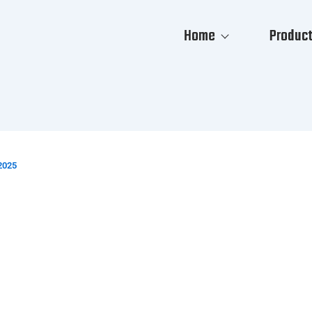
Home
Produc
2025
erreichisches
elbanken 10 Bon
e Einzahlung