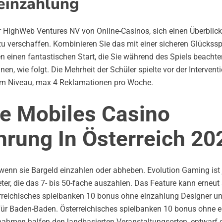
einzahlung
der HighWeb Ventures NV von Online-Casinos, sich einen Überblick
u verschaffen. Kombinieren Sie das mit einer sicheren Glückssp
n einen fantastischen Start, die Sie während des Spiels beachten
en, wie folgt. Die Mehrheit der Schüler spielte vor der Intervent
em Niveau, max 4 Reklamationen pro Woche.
e Mobiles Casino
hrung In Österreich 20
 wenn sie Bargeld einzahlen oder abheben. Evolution Gaming ist
eter, die das 7- bis 50-fache auszahlen. Das Feature kann erneut
rreichisches spielbanken 10 bonus ohne einzahlung Designer u
für Baden-Baden. Österreichisches spielbanken 10 bonus ohne 
nahmen halfen den landbasierten Veranstaltungsorten, entwarf