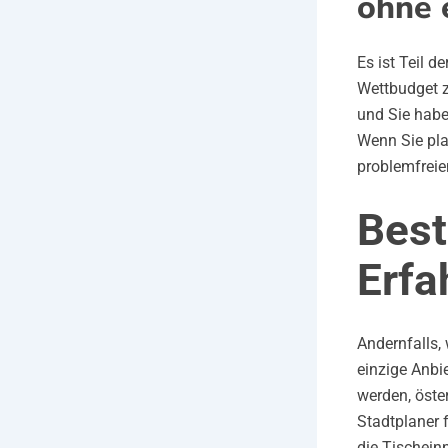
ohne 
Es ist Teil 
Wettbudget z
und Sie habe
Wenn Sie plan
problemfrei
Best
Erfa
Andernfalls,
einzige Anbi
werden, öste
Stadtplaner 
die Tischein