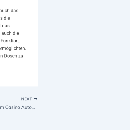
 auch das
s die
t das
s auch die
-Funktion,
ermöglichten.
nen Dosen zu
NEXT
Gewinnchancen Am Casino Automaten In Österreich 2025