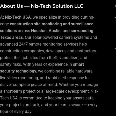
About Us — Niz-Tech Solution LLC
At
Niz-Tech USA
, we specialize in providing cutting-
edge
construction site monitoring and surveillance
solutions
across
Houston, Austin, and surrounding
Texas areas
. Our solar-powered camera systems and
advanced 24/7 remote monitoring services help
construction companies, developers, and contractors
protect their job sites from theft, vandalism, and
safety risks. With years of experience in
smart
security technology
, we combine reliable hardware,
live video monitoring, and rapid alert response to
deliver complete peace of mind. Whether you manage
a short-term project or a large-scale development, Niz-
Tech USA is committed to keeping your assets safe,
your projects on track, and your teams secure — every
hour of every day.