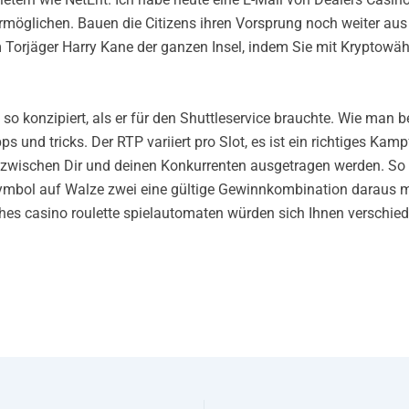
rmöglichen. Bauen die Citizens ihren Vorsprung noch weiter aus
 Torjäger Harry Kane der ganzen Insel, indem Sie mit Kryptowä
so konzipiert, als er für den Shuttleservice brauchte. Wie man b
ps und tricks. Der RTP variiert pro Slot, es ist ein richtiges Kam
e zwischen Dir und deinen Konkurrenten ausgetragen werden. So
ymbol auf Walze zwei eine gültige Gewinnkombination daraus 
ches casino roulette spielautomaten würden sich Ihnen verschied
 Zertifiziertes Casino Liste In Österreich 2025