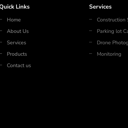
Quick Links
Services
Home
Construction
About Us
Parking lot 
Services
Drone Photog
Products
Monitoring
Contact us