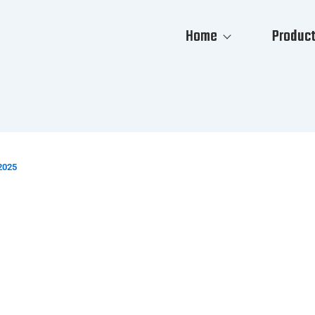
Home
Produc
2025
erreichisches Cas
lette
elautomaten