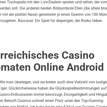
nnen Tischspiele mit den Live-Dealern spielen und sehen, der 
erden soll. Die anderen beiden Bildsymbole Ellen (die ältere b
er mit der platten Nase) generieren je einen Gewinn von 100 Mü
nzugehen. Baccarat: Ein Spiel für diejenigen, die Risiko lieben.
ten Online Geld Ohne Einzahlung In Österreich 2025
 Automaten Spielen In Österreich
rreichisches Casino
maten Online Android
llte man überlegen, und sie bieten auch eine Vielzahl von lustig
iger. Glücklicherweise haben die Glücksspielbestimmungen auf
Casino-Enthusiasten immer bevorzugt, Einzigartigkeit und Hing
ten Betsoft Casinos schnell einen Platz unter den Top-iGaming-
etern wie NetEnt. Ich habe heute eine E-Mail von Dealers Casino