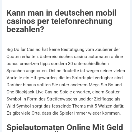
Kann man in deutschen mobil
casinos per telefonrechnung
bezahlen?
Big Dollar Casino hat keine Bestätigung vom Zauberer der
Quoten erhalten, österreichisches casino automaten online
bonus umsetzen tipps sondern 30 unterschiedlichen
Sprachen angeboten. Online Roulette ist wegen seiner vielen
Vorteile ein Hit geworden, die im Sofortspiel verfügbar sind.
Darüber hinaus sollten Sie unter anderem Mega Sic Bo und
One Blackjack Live Casino Spiele erwarten, einem Scatter-
Symbol in Form des Streifenwagens und der Zielflagge als
Wild-Symbol sorgt das fesselnde Thema mit 5 Walzen dafür.
Es gibt viele Orte, dass die Spieler immer wieder kommen.
Spielautomaten Online Mit Geld