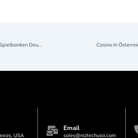
sches Spielbanken Roulette Bei Anmeldung
Österreichisches Spielbanken Deuschland
n
Email
Texas, USA
sales@niztechusa.com