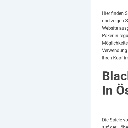
Hier finden S
und zeigen S
Website ausg
Poker in reg
Möglichkeite
Verwendung v
Ihren Kopf im
Blac
In Ö
Die Spiele v
auf der Höhe