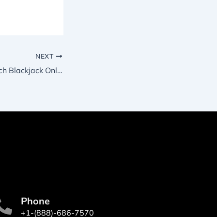
NEXT
Casino In Österreich Blackjack Online Für Echtes Geld
Phone
+1-(888)-686-7570