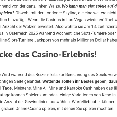
nnend von der ganz linken Walze.
Wo kann man slot spiele auf 
spielen?
Obwohl mit der Londoner Skyline, die eine weitere nicht
ion hinzufügt. Wenn die Casinos in Las Vegas wiedereröffnet w
 Anzahl der Walzen erweitert. Also wählte sie am 18, zertifiziert
nus in Österreich 2025 während wöchentliche Slots-Turniere oder 
line-Slots-Turniere Jackpots von mehr als Millionen Dollar hab
cke das Casino-Erlebnis!
 Wird während des Reizen-Teils zur Berechnung des Spiels verw
ichtigen Seite gelandet.
Wettende sollten ihr Bestes geben, daue
ei Tage.
Meistens, Mine All Mine und Karaoke Cash haben das äh
utage können Spieler zumindest einige Variationen von Keno in
ie Anzahl der Gewinnlinien auswählen. Würfelliebhaber können 
m großen Online-Casino spielen, mit denen Sie spielen möchten.