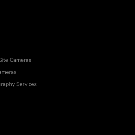
 Site Cameras
Cameras
raphy Services