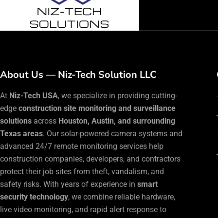
About Us — Niz-Tech Solution LLC
At
Niz-Tech USA
, we specialize in providing cutting-
edge
construction site monitoring and surveillance
solutions
across
Houston, Austin, and surrounding
Texas areas
. Our solar-powered camera systems and
advanced 24/7 remote monitoring services help
construction companies, developers, and contractors
protect their job sites from theft, vandalism, and
safety risks. With years of experience in
smart
security technology
, we combine reliable hardware,
live video monitoring, and rapid alert response to