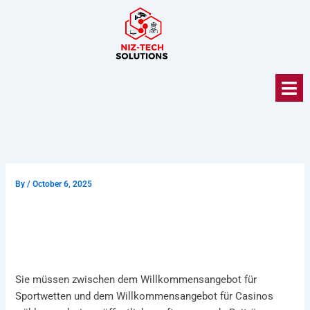
Skip
to
content
By
/
October 6, 2025
Österreichisches Casino 10
Euro Gratis
Sie müssen zwischen dem Willkommensangebot für
Sportwetten und dem Willkommensangebot für Casinos