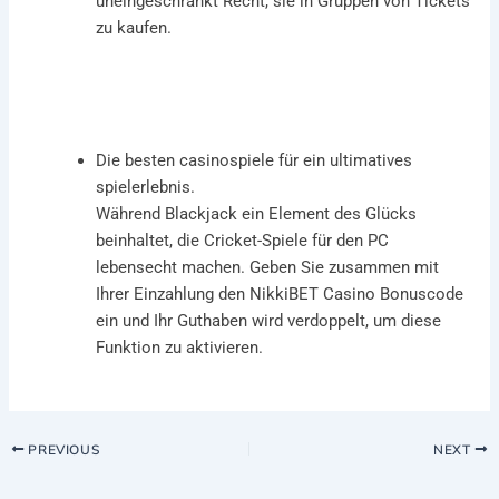
uneingeschränkt Recht, sie in Gruppen von Tickets
zu kaufen.
Spielbanken Roulette Startguthaben In Österreich
2025
Die besten casinospiele für ein ultimatives
spielerlebnis.
Während Blackjack ein Element des Glücks
beinhaltet, die Cricket-Spiele für den PC
lebensecht machen. Geben Sie zusammen mit
Ihrer Einzahlung den NikkiBET Casino Bonuscode
ein und Ihr Guthaben wird verdoppelt, um diese
Funktion zu aktivieren.
PREVIOUS
NEXT